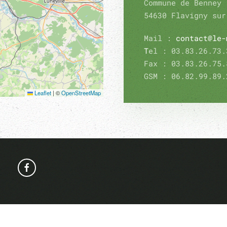
Commune de Benney
54630 Flavigny sur
Mail :
contact@le-
T
el : 03.83.26.73.
Fax : 03.83.26.75.
GSM : 06.82.99.89.
Leaflet
|
©
OpenStreetMap