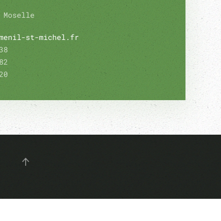
 Moselle
menil-st-michel.fr
38
82
20